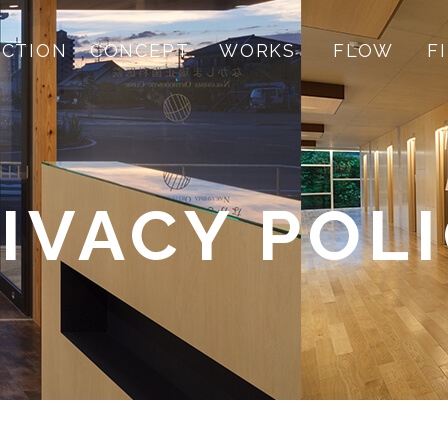
CTION
CONCEPT
WORKS
FLOW
F
IVACY POL